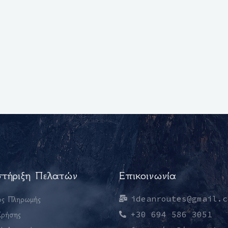
τήριξη Πελατών
Επικοινωνία
ideanroutes@gmail.c
ος Πληρωμής
+30 694 586 3051
Χρήσης