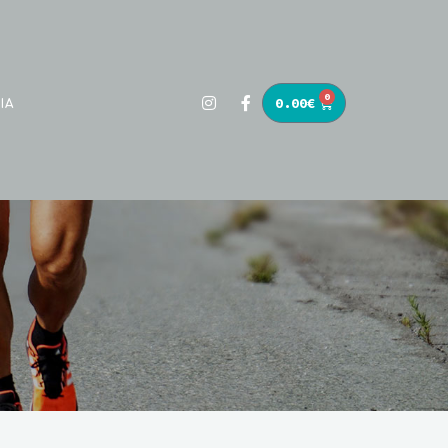
0
0.00
€
ΙΑ