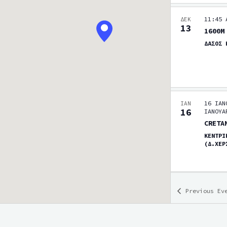
11:45 
ΔΕΚ
13
1600M
ΔΑΣΟΣ
16 ΙΑΝ
ΙΑΝ
16
ΙΑΝΟΥΑ
CRETA
ΚΕΝΤΡΙ
(Δ.ΧΕ
Previous
Ev