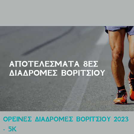
ΑΠΟΤΕΛΕΣΜΑΤΑ 8ΕΣ
ΔΙΑΔΡΟΜΕΣ ΒΟΡΙΤΣΙΟΥ
ΟΡΕΙΝΕΣ ΔΙΑΔΡΟΜΕΣ ΒΟΡΙΤΣΙΟΥ 2023
- 5K