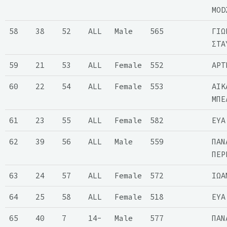
MOD
58
38
52
ALL
Male
565
ΓΙΩ
ΣΤΑ
59
21
53
ALL
Female
552
ΑΡΤ
60
22
54
ALL
Female
553
ΑΙΚ
ΜΠΕ
61
23
55
ALL
Female
582
EYA
62
39
56
ALL
Male
559
ΠΑΝ
ΠΕΡ
63
24
57
ALL
Female
572
ΙΩΑ
64
25
58
ALL
Female
518
ΕΥΑ
65
40
7
14-
Male
577
ΠΑΝ