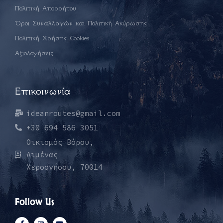
Πολιτική Απορρήτου
Όροι Συναλλαγών και Πολιτική Ακύρωσης
Πολιτική Χρήσης Cookies
Αξιολογήσεις
Επικοινωνία
ideanroutes@gmail.com
+30 694 586 3051
Οικισμός Βόρου,
Λιμένας
Χερσονήσου, 70014
Follow Us