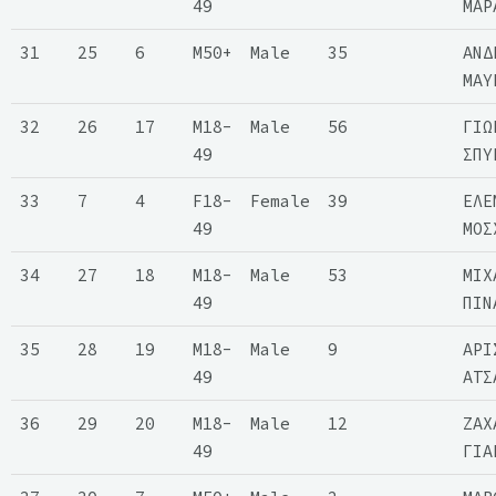
49
ΜΑΡ
31
25
6
M50+
Male
35
ΑΝΔ
ΜΑΥ
32
26
17
M18-
Male
56
ΓΙΩ
49
ΣΠΥ
33
7
4
F18-
Female
39
ΕΛΕ
49
ΜΟΣ
34
27
18
M18-
Male
53
ΜΙΧ
49
ΠΙΝ
35
28
19
M18-
Male
9
ΑΡΙ
49
ΑΤΣ
36
29
20
M18-
Male
12
ΖΑΧ
49
ΓΙΑ