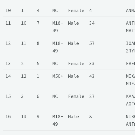
10
1
4
NC
Female
4
ANN
11
10
7
M18-
Male
34
ΑΝΤ
49
ΜΑΣ
12
11
8
M18-
Male
57
ΙΩΑ
49
ΣΠΥ
13
2
5
NC
Female
33
ΕΛΕ
14
12
1
M50+
Male
43
ΜΙΧ
ΜΠΕ
15
3
6
NC
Female
27
ΚΑΛ
ΛΟΓ
16
13
9
M18-
Male
8
ΝΙΚ
49
ΑΝΤ