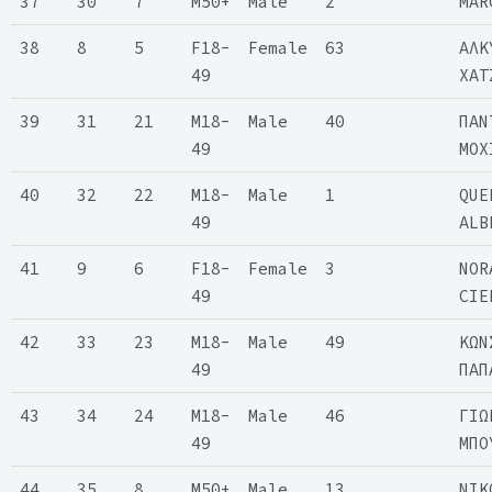
37
30
7
M50+
Male
2
MAR
38
8
5
F18-
Female
63
ΑΛΚ
49
ΧΑΤ
39
31
21
M18-
Male
40
ΠΑΝ
49
ΜΟΧ
40
32
22
M18-
Male
1
QUE
49
ALB
41
9
6
F18-
Female
3
NOR
49
CIE
42
33
23
M18-
Male
49
ΚΩΝ
49
ΠΑΠ
43
34
24
M18-
Male
46
ΓΙΩ
49
ΜΠΟ
44
35
8
M50+
Male
13
ΝΙΚ