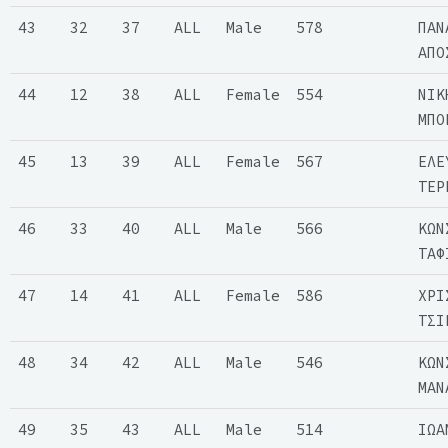
43
32
37
ALL
Male
578
ΠΑΝ
ΑΠΟ
44
12
38
ALL
Female
554
ΝΙΚ
ΜΠΟ
45
13
39
ALL
Female
567
ΕΛΕ
ΤΕΡ
46
33
40
ALL
Male
566
ΚΩΝ
ΤΑΦ
47
14
41
ALL
Female
586
ΧΡΙ
ΤΣΙ
48
34
42
ALL
Male
546
ΚΩΝ
ΜΑΝ
49
35
43
ALL
Male
514
ΙΩΑ