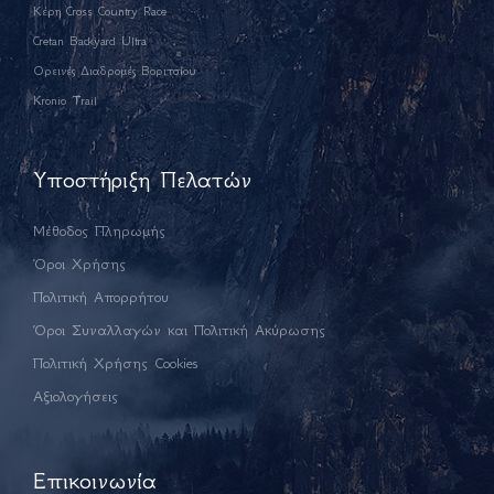
Κέρη Cross Country Race
Cretan Backyard Ultra
Ορεινές Διαδρομές Βοριτσίου
Kronio Trail
Υποστήριξη Πελατών
Μέθοδος Πληρωμής
Όροι Χρήσης
Πολιτική Απορρήτου
Όροι Συναλλαγών και Πολιτική Ακύρωσης
Πολιτική Χρήσης Cookies
Αξιολογήσεις
Επικοινωνία