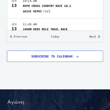
10:15 AM
ΔΕΚ
13
ΚΕΡΗ CROSS COUNTRY RACE 10.2
ΔΑΣΟΣ ΚΕΡΗΣ
ΓΑΖΙ
11:45 AM
ΔΕΚ
13
1600M KERI MILE TRAIL RACE
ΔΑΣΟΣ ΚΕΡΗΣ
ΓΑΖΙ
Events
Events
Previous
Today
Next
16 ΙΑΝΟΥΑΡΙΟΥ, 2027
-
17 ΙΑΝΟΥΑΡΙΟΥ, 2027
ΙΑΝ
16
CRETAN BACKYARD ULTRA 2027
SUBSCRIBE TO CALENDAR
ΚΕΝΤΡΙΚΗ ΠΛΑΤΕΙΑ ΒΟΡΙΤΣΙΟΥ (Δ.ΧΕΡΣΟΝΗΣΟΥ)
ΗΡΑΚΛΕΙΟ
Αγώνες