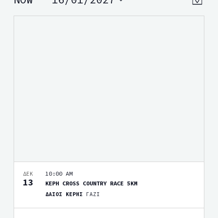
VIEW
MAP
Views
Select
NAVI
date.
Navig
10:00 AM
ΔΕΚ
13
ΚΕΡΗ CROSS COUNTRY RACE 5KM
ΔΑΣΟΣ ΚΕΡΗΣ
ΓΑΖΙ