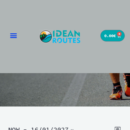
0
0.00
€
EVENTS
NOW
 - 
16/01/2027
Event