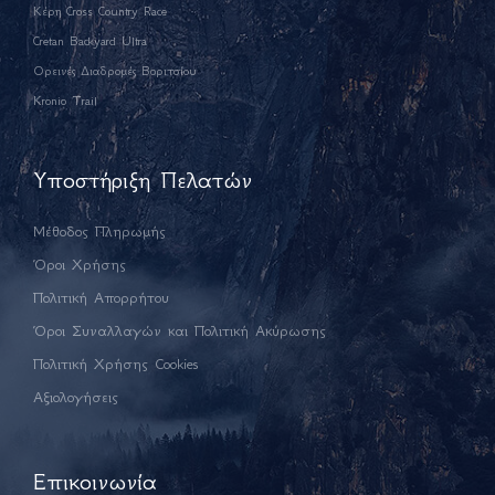
Κέρη Cross Country Race
Cretan Backyard Ultra
Ορεινές Διαδρομές Βοριτσίου
Kronio Trail
Υποστήριξη Πελατών
Μέθοδος Πληρωμής
Όροι Χρήσης
Πολιτική Απορρήτου
Όροι Συναλλαγών και Πολιτική Ακύρωσης
Πολιτική Χρήσης Cookies
Αξιολογήσεις
Επικοινωνία