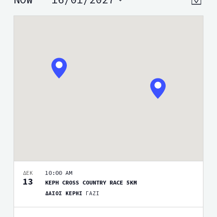
VIEW
MAP
Views
Select
NAVI
date.
Navig
10:00 AM
ΔΕΚ
13
ΚΕΡΗ CROSS COUNTRY RACE 5KM
ΔΑΣΟΣ ΚΕΡΗΣ
ΓΑΖΙ