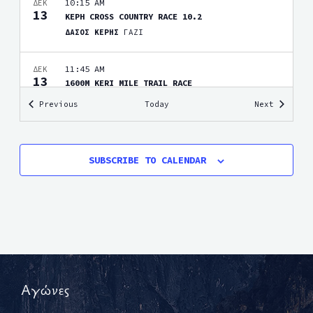
10:15 AM
ΔΕΚ
13
ΚΕΡΗ CROSS COUNTRY RACE 10.2
ΔΑΣΟΣ ΚΕΡΗΣ
ΓΑΖΙ
11:45 AM
ΔΕΚ
13
1600M KERI MILE TRAIL RACE
ΔΑΣΟΣ ΚΕΡΗΣ
ΓΑΖΙ
Events
Events
Previous
Today
Next
16 ΙΑΝΟΥΑΡΙΟΥ, 2027
-
17 ΙΑΝΟΥΑΡΙΟΥ, 2027
ΙΑΝ
16
CRETAN BACKYARD ULTRA 2027
SUBSCRIBE TO CALENDAR
ΚΕΝΤΡΙΚΗ ΠΛΑΤΕΙΑ ΒΟΡΙΤΣΙΟΥ (Δ.ΧΕΡΣΟΝΗΣΟΥ)
ΗΡΑΚΛΕΙΟ
Αγώνες