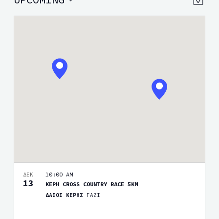
VIEW
MAP
Views
Select
NAVI
date.
Navig
10:00 AM
ΔΕΚ
13
ΚΕΡΗ CROSS COUNTRY RACE 5KM
ΔΑΣΟΣ ΚΕΡΗΣ
ΓΑΖΙ