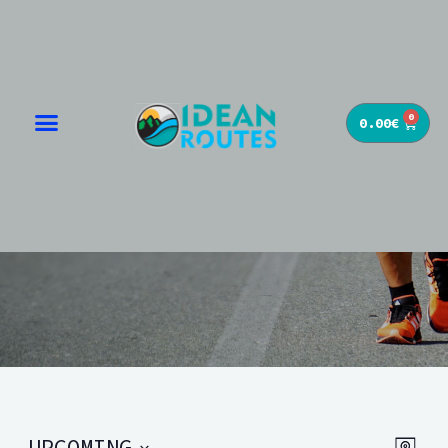
0
0.00
€
EVENTS
UPCOMING
Event