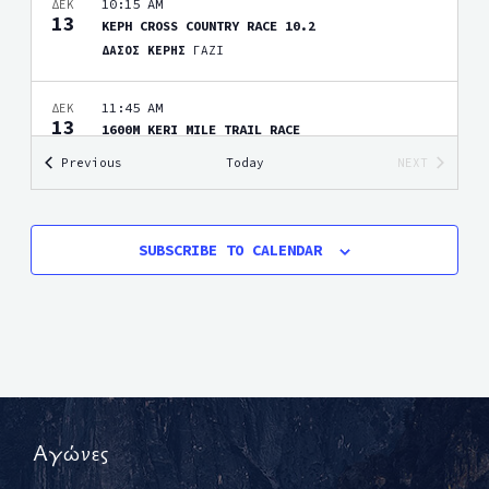
10:15 AM
ΔΕΚ
13
ΚΕΡΗ CROSS COUNTRY RACE 10.2
ΔΑΣΟΣ ΚΕΡΗΣ
ΓΑΖΙ
11:45 AM
ΔΕΚ
13
1600M KERI MILE TRAIL RACE
ΔΑΣΟΣ ΚΕΡΗΣ
ΓΑΖΙ
Events
Previous
Today
NEXT
EVENTS
16 ΙΑΝΟΥΑΡΙΟΥ, 2027
-
17 ΙΑΝΟΥΑΡΙΟΥ, 2027
ΙΑΝ
16
CRETAN BACKYARD ULTRA 2027
SUBSCRIBE TO CALENDAR
ΚΕΝΤΡΙΚΗ ΠΛΑΤΕΙΑ ΒΟΡΙΤΣΙΟΥ (Δ.ΧΕΡΣΟΝΗΣΟΥ)
ΗΡΑΚΛΕΙΟ
Αγώνες