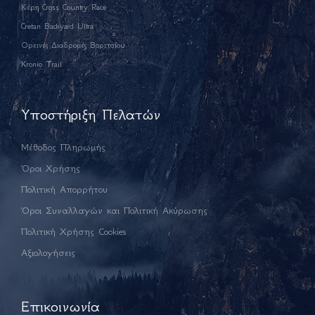
Κέρη Cross Country Race
Cretan Backyard Ultra
Ορεινές Διαδρομές Βοριτσίου
Kronio Trail
Υποστήριξη Πελατών
Μέθοδος Πληρωμής
Όροι Χρήσης
Πολιτική Απορρήτου
Όροι Συναλλαγών και Πολιτική Ακύρωσης
Πολιτική Χρήσης Cookies
Αξιολογήσεις
Επικοινωνία