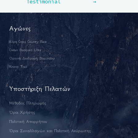
Testimonial
→
Αγώνες
Κέρη Cross Country Race
Cretan Backyard Ultra
Ορεινές Διαδρομές Βοριτσίου
Kronio Trail
Υποστήριξη Πελατών
Μέθοδος Πληρωμής
Όροι Χρήσης
Πολιτική Απορρήτου
Όροι Συναλλαγών και Πολιτική Ακύρωσης