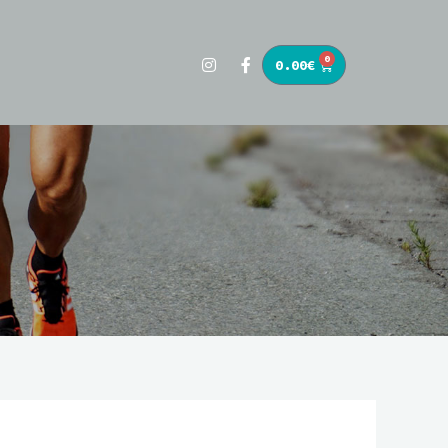
0
0.00
€