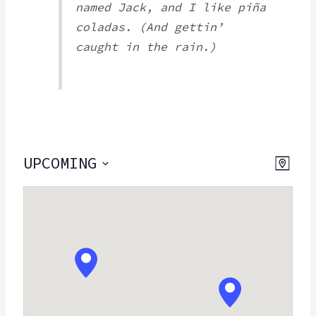
named Jack, and I like piña
coladas. (And gettin’
caught in the rain.)
UPCOMING
V
E
M
v
A
S
I
P
e
e
E
l
n
W
e
t
c
S
V
t
N
i
d
e
A
a