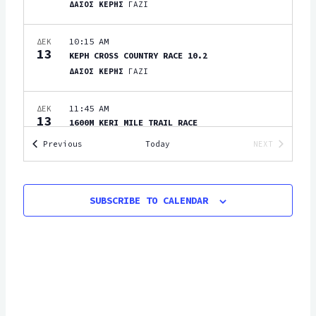
I
ΔΑΣΟΣ ΚΕΡΗΣ
ΓΑΖΙ
a
O
t
10:15 AM
ΔΕΚ
N
13
i
ΚΕΡΗ CROSS COUNTRY RACE 10.2
ΔΑΣΟΣ ΚΕΡΗΣ
ΓΑΖΙ
o
n
11:45 AM
ΔΕΚ
13
1600M KERI MILE TRAIL RACE
ΔΑΣΟΣ ΚΕΡΗΣ
ΓΑΖΙ
Events
Previous
Today
NEXT
EVENTS
16 ΙΑΝΟΥΑΡΙΟΥ, 2027
-
17 ΙΑΝΟΥΑΡΙΟΥ, 2027
ΙΑΝ
16
CRETAN BACKYARD ULTRA 2027
SUBSCRIBE TO CALENDAR
ΚΕΝΤΡΙΚΗ ΠΛΑΤΕΙΑ ΒΟΡΙΤΣΙΟΥ (Δ.ΧΕΡΣΟΝΗΣΟΥ)
ΗΡΑΚΛΕΙΟ