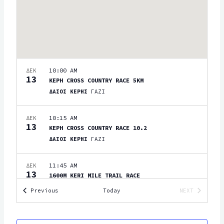
w
t
V
s
e
I
N
.
G
a
A
v
10:00 AM
ΔΕΚ
T
i
13
ΚΕΡΗ CROSS COUNTRY RACE 5KM
g
I
ΔΑΣΟΣ ΚΕΡΗΣ
ΓΑΖΙ
a
O
t
10:15 AM
ΔΕΚ
N
13
i
ΚΕΡΗ CROSS COUNTRY RACE 10.2
ΔΑΣΟΣ ΚΕΡΗΣ
ΓΑΖΙ
o
n
11:45 AM
ΔΕΚ
13
1600M KERI MILE TRAIL RACE
ΔΑΣΟΣ ΚΕΡΗΣ
ΓΑΖΙ
Events
Previous
Today
NEXT
EVENTS
16 ΙΑΝΟΥΑΡΙΟΥ, 2027
–
17 ΙΑΝΟΥΑΡΙΟΥ, 2027
ΙΑΝ
16
CRETAN BACKYARD ULTRA 2027