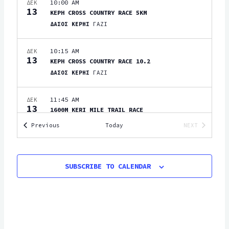
10:00 AM
ΔΕΚ
T
i
13
ΚΕΡΗ CROSS COUNTRY RACE 5KM
g
I
ΔΑΣΟΣ ΚΕΡΗΣ
ΓΑΖΙ
a
O
t
10:15 AM
ΔΕΚ
N
13
i
ΚΕΡΗ CROSS COUNTRY RACE 10.2
ΔΑΣΟΣ ΚΕΡΗΣ
ΓΑΖΙ
o
n
11:45 AM
ΔΕΚ
13
1600M KERI MILE TRAIL RACE
ΔΑΣΟΣ ΚΕΡΗΣ
ΓΑΖΙ
Events
Previous
Today
NEXT
EVENTS
16 ΙΑΝΟΥΑΡΙΟΥ, 2027
–
17 ΙΑΝΟΥΑΡΙΟΥ, 2027
ΙΑΝ
16
CRETAN BACKYARD ULTRA 2027
SUBSCRIBE TO CALENDAR
ΚΕΝΤΡΙΚΗ ΠΛΑΤΕΙΑ ΒΟΡΙΤΣΙΟΥ (Δ.ΧΕΡΣΟΝΗΣΟΥ)
ΗΡΑΚΛΕΙΟ