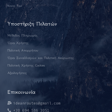
Kronio Trail
Υποστήριξη Πελατών
Μέθοδος Πληρωμής
Όροι Χρήσης
Πολιτική Απορρήτου
Όροι Συναλλαγών και Πολιτική Ακύρωσης
Πολιτική Χρήσης Cookies
Αξιολογήσεις
Επικοινωνία
ideanroutes@gmail.com
+30 694 586 3051