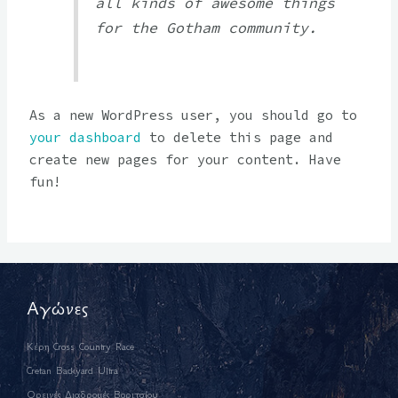
all kinds of awesome things
for the Gotham community.
As a new WordPress user, you should go to
your dashboard
to delete this page and
create new pages for your content. Have
fun!
Αγώνες
Κέρη Cross Country Race
Cretan Backyard Ultra
Ορεινές Διαδρομές Βοριτσίου