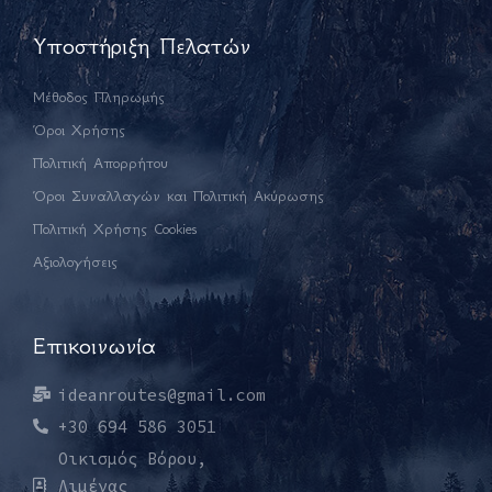
Υποστήριξη Πελατών
Μέθοδος Πληρωμής
Όροι Χρήσης
Πολιτική Απορρήτου
Όροι Συναλλαγών και Πολιτική Ακύρωσης
Πολιτική Χρήσης Cookies
Αξιολογήσεις
Επικοινωνία
ideanroutes@gmail.com
+30 694 586 3051
Οικισμός Βόρου,
Λιμένας