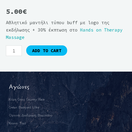
5.00
€
Aθλητικό μαντήλι τύπου buff με logo της
εκδήλωσης + 30% έκπτωση στο
Hands on Therapy
Massage
ADD TO CART
Αγώνες
Κέρη Cross Country Race
Cretan Backyard Ultra
Ορεινές Διαδρομές Βοριτσίου
Kronio Trail