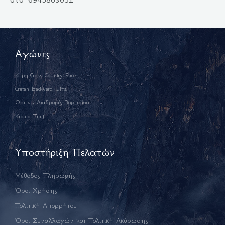
Αγώνες
Κέρη Cross Country Race
Cretan Backyard Ultra
Ορεινές Διαδρομές Βοριτσίου
Kronio Trail
Υποστήριξη Πελατών
Μέθοδος Πληρωμής
Όροι Χρήσης
Πολιτική Απορρήτου
Όροι Συναλλαγών και Πολιτική Ακύρωσης